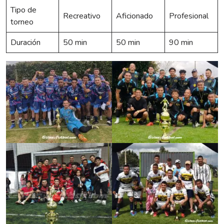
Tipo de
Recreativo
Aficionado
Profesional
torneo
Duración
50 min
50 min
90 min