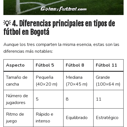
💡 4. Diferencias principales en tipos de
fútbol en Bogotá
Aunque los tres comparten la misma esencia, estas son las
diferencias más notables:
Aspecto
Fútbol 5
Fútbol 8
Fútbol 11
Tamaño de
Pequeña
Mediana
Grande
cancha
(40×20 m)
(70×45 m)
(100×64 m)
Número de
5
8
11
jugadores
Ritmo de
Rápido e
Equilibrado
Estratégico
juego
intenso