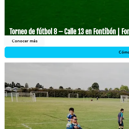
Torneo de fútbol 8 – Calle 13 en Fontibón | Fo
Carrera 123 #15a-66 a 15a-98
Conocer más
Cómo