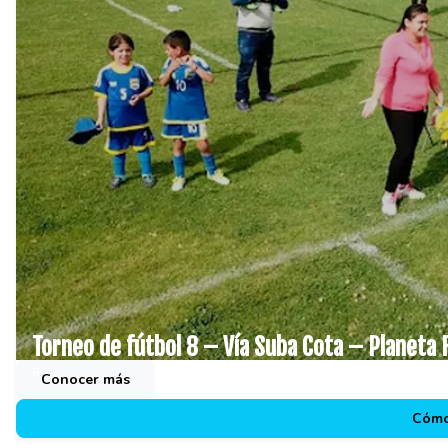
Torneo de fútbol 8 – Vía Suba Cota – Planeta 
#
Conocer más
Cómo