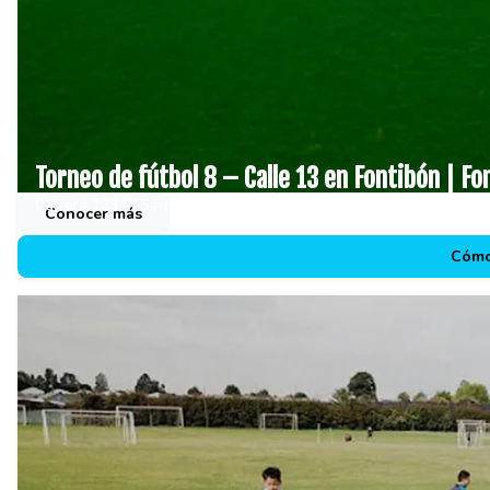
Torneo de fútbol 8 – Calle 13 en Fontibón | Fo
Carrera 123 #15a-66 a 15a-98
Conocer más
Cómo